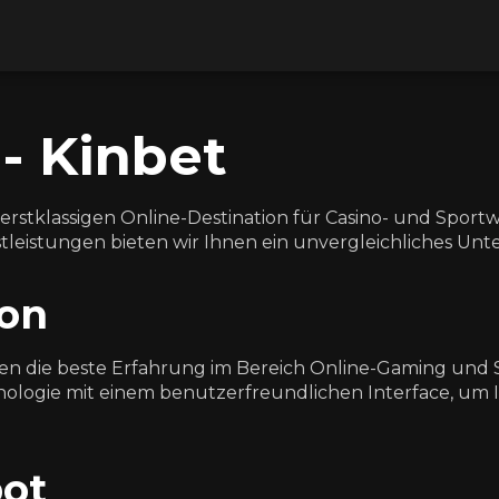
- Kinbet
r erstklassigen Online-Destination für Casino- und Spo
leistungen bieten wir Ihnen ein unvergleichliches Unte
ion
 Ihnen die beste Erfahrung im Bereich Online-Gaming und
logie mit einem benutzerfreundlichen Interface, um 
ot