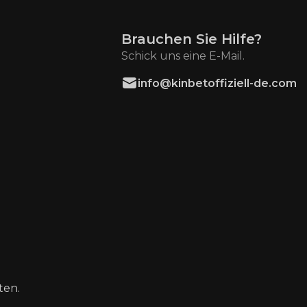
Brauchen Sie Hilfe?
Schick uns eine E-Mail.
info@kinbetoffiziell-de.com
ten.