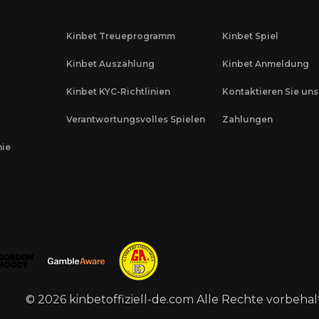
Kinbet Treueprogramm
Kinbet Spiel
Kinbet Auszahlung
Kinbet Anmeldung
Kinbet KYC-Richtlinien
Kontaktieren Sie uns
Verantwortungsvolles Spielen
Zahlungen
nie
©
2026
kinbetoffiziell-de.com Alle Rechte vorbehal