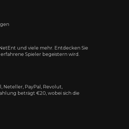
ngen
NetEnt und viele mehr. Entdecken Sie
erfahrene Spieler begeistern wird.
 Neteller, PayPal, Revolut,
lung beträgt €20, wobei sich die