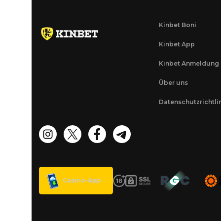
Kinbet Boni
Kinbet App
Kinbet Anmeldung
Über uns
Datenschutzrichtli
Casino-App