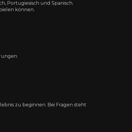
ch, Portugiesisch und Spanisch.
spielen können.
hrungen
lebnis zu beginnen. Bei Fragen steht